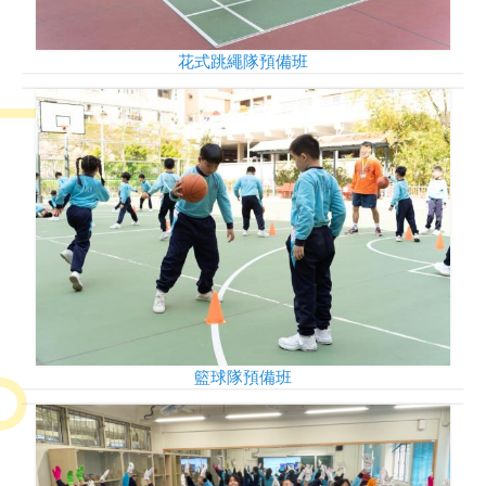
花式跳繩隊預備班
籃球隊預備班