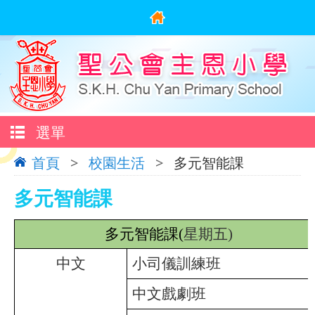
選單
首頁
>
校園生活
>
多元智能課
多元智能課
多元智能課
(
星期五
)
中文
小司儀訓練班
中文戲劇班