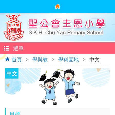
選單
首頁
>
學與教
>
學科園地
>
中文
中文
目標