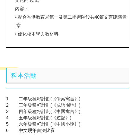
文化的認識。
內容：
•
配合香港教育局第一及第二學習階段共
40
篇文言建議篇
章
•
優化校本學與教材料
科本活動
1.
二年級種籽計劃
(
《伊索寓言》
)
2.
三年級種籽計劃
(
《成語園地》
)
3.
四年級種籽計劃
(
《中國寓言》
)
4.
五年級種籽計劃
(
《遊記》
)
5.
六年級種籽計劃
(
《中國小說》
)
6.
中文硬筆書法比賽