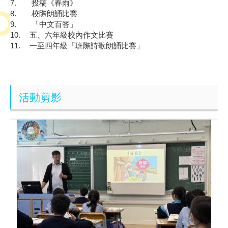
7.
投稿《春雨》
8.
校際朗誦比賽
9.
「中文百答」
10.
五、六年級校內作文比賽
11.
一至四年級「班際詩歌朗誦比賽」
活動剪影