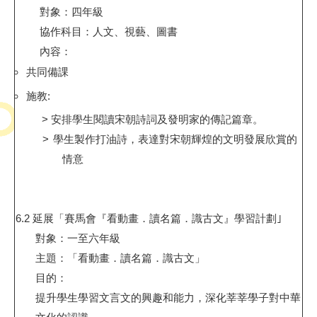
對象：四年級
協作科目：人文、視藝、圖書
內容：
共同備課
施教
:
>
安排學生閱讀宋朝詩詞及發明家的傳記篇章。
>
學生製作打油詩，表達對宋朝輝煌的文明發展欣賞的
情意
6.2
延展「賽馬會『看動畫．讀名篇．識古文』學習計劃｣
對象：一至六年級
主題：「看動畫．讀名篇．識古文」
目的：
提升學生學習文言文的興趣和能力，深化莘莘學子對中華