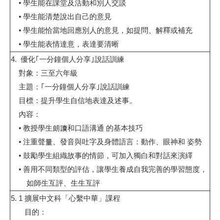
•
學生能在課堂及活動和別人交談
•
學生能清楚說出自己的意見
•
學生能恰當地回應別人的意見，如提問、解釋或補充
•
學生能表情達意，表達要清晰
4
.
優化｢一分鐘個人分享｣說話訓練
對象：三至六年級
主題：｢一分鐘個人分享｣說話訓練
目標：提升學生自信地表達及述事。
內容：
•
教授學生朗讀和口語溝通 的基本技巧
•
注重聲量、發音與吐字及身體語言：動作、眼神和 姿勢
•
鼓勵學生組織故事的情節，可加入獨白和對話來演繹
•
善用不同類型的評估，讓學生養成自我完善的學習態度，
如師生互評、生生互評
5. 1
擴展中文科「心繫中華」課程
目的：