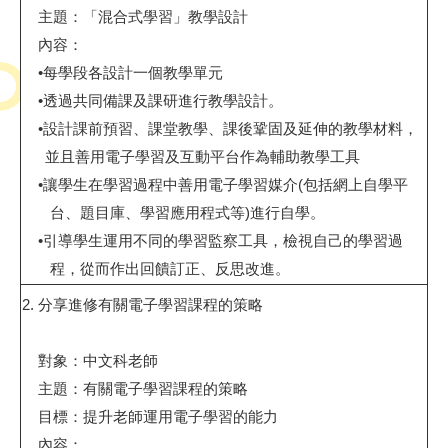
主題：「混合式學習」教學設計
內容：
•
每學段各設計一個教學單元
•
透過共同備課及課研進行教學設計。
•
設計課前預習、課堂教學、課後鞏固及延伸的教學材料，
並且善用電子學習及互動平台作為輔助教學工具
•
讓學生在學習過程中善用電子學習媒介
(
包括網上自學平
台、題目庫、學習應用程式等
)
進行自學。
•
引導學生運用不同的學習監察工具，檢視自己的學習過
程，從而作出回饋訂正、反思改進。
2.
分享進修有關電子學習課程的
策略
對象：中文科老師
主題：有關電子學習課程的
策略
目標：提升老師運用電子學習的能力
內容：