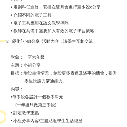
•
規劃科任進修，安排在雙月會進行至少
2
次分享
•
介紹不同的電子工具
•
電子工具應用在語文教學舉隅
•
教師在共備中需要加入有效的電子學習策略
3.
優化｢小組分享｣活動內容，讓學生互相交流
對象：一至六年級
主題：小組分享
目標：增設生活情景，創設更多表達及述事的機會，提升
學生說話與溝通能力。
內容：
•
每學段各設計一個教學單元
(
一年級只做第三學段
)
•
訂定教學重點
•
小組分享內容
/
主題貼近學生生活經歷