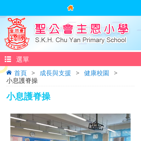
選單
首頁
>
成長與支援
>
健康校園
>
小息護脊操
小息護脊操