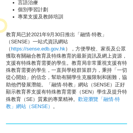
言語治療
個別學習計劃
專業支援及教師培訓
2021
9
30
教育局已於
年
月
日推出「融情
‧
特教」
SENSE
（
）一站式資訊網站
https://sense.edb.gov.hk
（
），方便學校、家長及公眾
獲取有關融合教育及特殊教育的最新資訊及網上資源，
支援有特殊教育需要的學生。教育局非常重視支援有特
殊教育需要的學生，一直與學校群策群力，秉持「一切
從心開始」的信念，幫助有關學生克服限制和困難，協
SENSE
助他們發展潛能。「融情
‧
特教」網站（
）正好
SEN
顯示教育界支援有特殊教育需要（
）學生及提升特
SE
殊教育（
）質素的專業精神。
歡迎瀏覽「融情
‧
特
SENSE
教」網站（
）
。