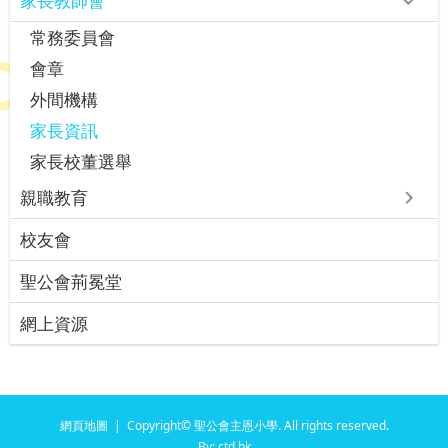
家長教師會
常務委員會
會章
外間機構
家長資訊
家長校董選舉
親職教育
校友會
聖公會荊冕堂
網上資源
網頁地圖
| Copyright© 聖公會主恩小學. All rights reserved.
By: ctd.hk