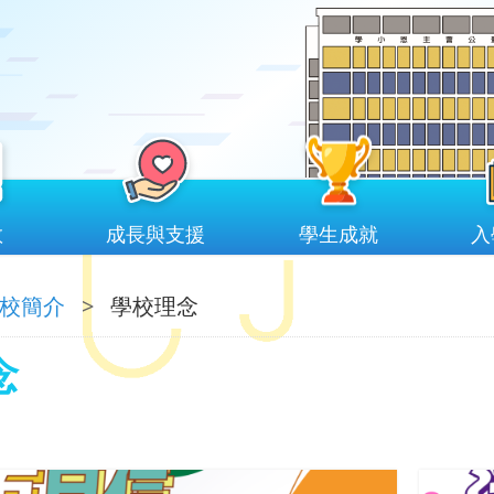
教
成長與支援
學生成就
入
校簡介
>
學校理念
念