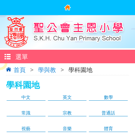
選單
首頁
>
學與教
>
學科園地
學科園地
中文
英文
數學
常識
宗教
普通話
視藝
音樂
體育