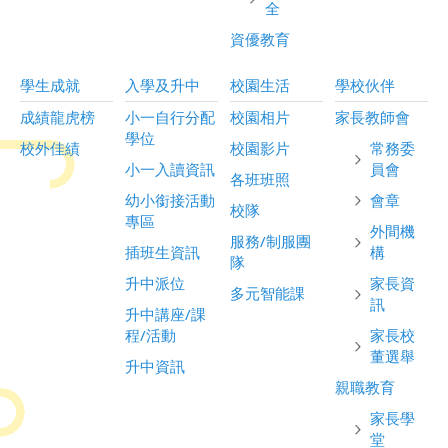
全
資優教育
學生成就
入學及升中
校園生活
學校伙伴
成績龍虎榜
小一自行分配
校園相片
家長教師會
學位
校外佳績
校園影片
常務委
小一入讀資訊
員會
各班班照
幼小銜接活動
會章
校隊
專區
外間機
服務/制服團
插班生資訊
構
隊
升中派位
家長資
多元智能課
訊
升中講座/課
程/活動
家長校
董選舉
升中資訊
親職教育
家長學
堂