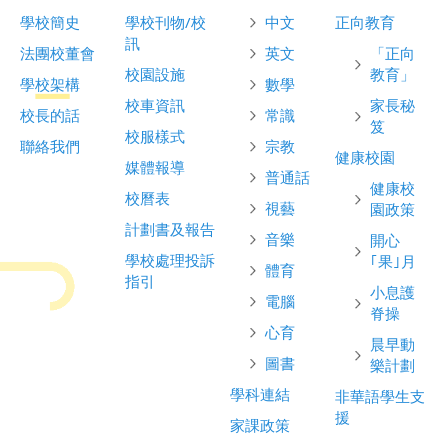
學校簡史
學校刊物/校
中文
正向教育
訊
法團校董會
英文
「正向
校園設施
教育」
學校架構
數學
校車資訊
家長秘
校長的話
常識
笈
校服樣式
聯絡我們
宗教
健康校園
媒體報導
普通話
健康校
校曆表
視藝
園政策
計劃書及報告
音樂
開心
學校處理投訴
｢果｣月
體育
指引
小息護
電腦
脊操
心育
晨早動
圖書
樂計劃
學科連結
非華語學生支
援
家課政策