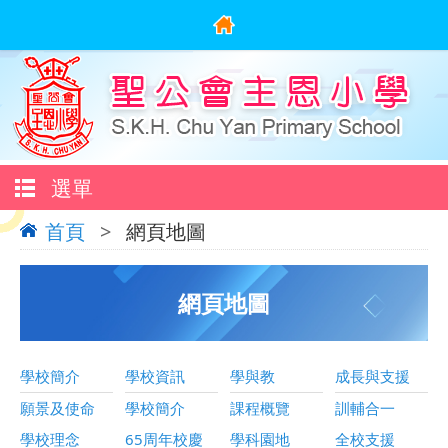
選單
首頁
>
網頁地圖
網頁地圖
學校簡介
學校資訊
學與教
成長與支援
願景及使命
學校簡介
課程概覽
訓輔合一
學校理念
65周年校慶
學科園地
全校支援