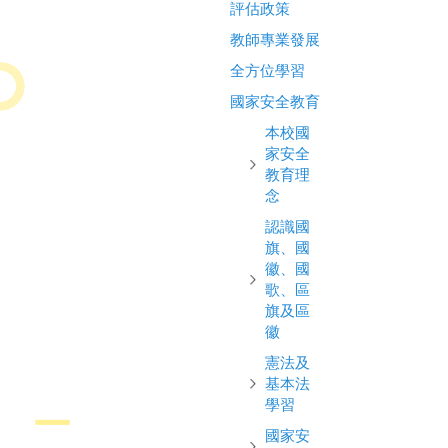
評估政策
教師專業發展
全方位學習
國家安全教育
本校國
家安全
教育理
念
認識國
旗、國
徽、國
歌、區
旗及區
徽
憲法及
基本法
學習
國家安