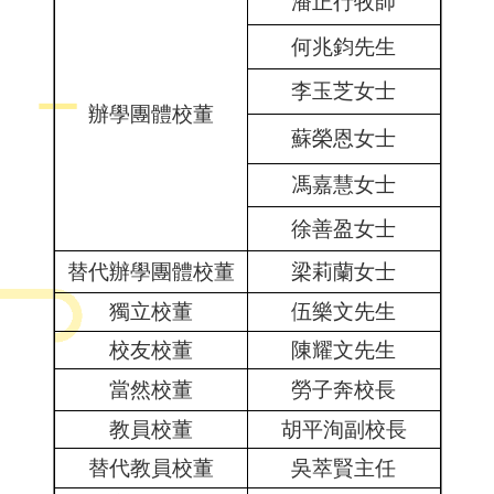
潘正行牧師
何兆鈞先生
李玉芝女士
辦學團體校董
蘇榮恩女士
馮嘉慧女士
徐善盈女士
替代辦學團體校董
梁莉蘭女士
獨立校董
伍樂文先生
校友校董
陳耀文先生
當然校董
勞子奔校長
教員校董
胡平洵副校長
替代教員校董
吳萃賢主任