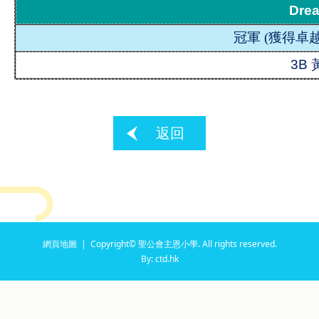
Drea
冠軍 (
獲得卓越
3B
返回
網頁地圖
| Copyright© 聖公會主恩小學. All rights reserved.
By: ctd.hk