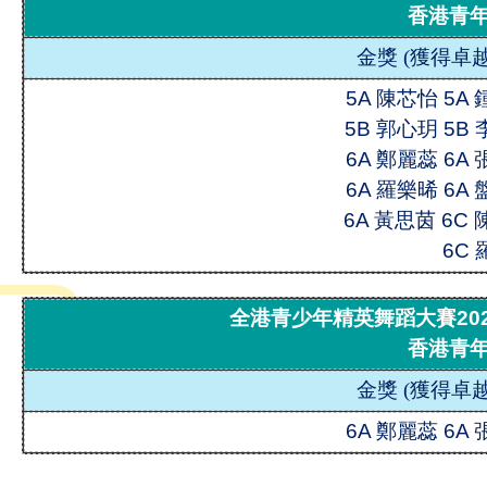
香港青
金獎
(
獲得卓越
5A 陳芯怡 5A
5B 郭心玥 5B
6A 鄭麗蕊 6A
6A 羅樂晞 6A
6A 黃思茵 6C
6C
全港青少年精英舞蹈大賽202
香港青
金獎
(
獲得卓越
6A 鄭麗蕊 6A