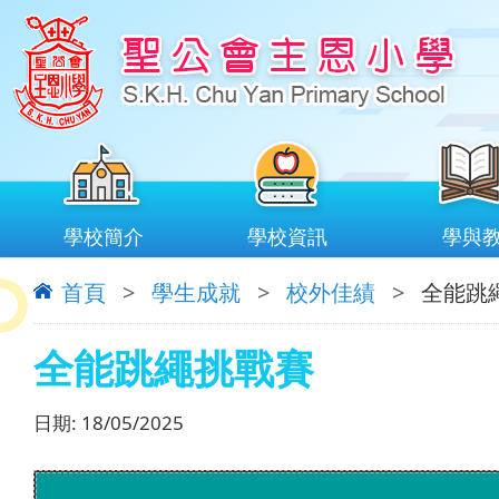
學校簡介
學校資訊
學與
首頁
>
學生成就
>
校外佳績
>
全能跳
全能跳繩挑戰賽
日期:
18/05/2025