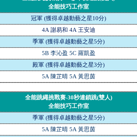
全能技巧工作室
冠軍
(
獲得卓越動藝之星
10
分
)
4A
謝易和
4A
王安迪
季軍
(
獲得卓越動藝之星
5
分
)
5B
李沁盈
5C
羅凱盈
殿軍
(
獲得卓越動藝之星
3
分
)
5A
陳芷晴
5A
黃思茵
全能跳繩挑戰賽
-30
秒連鎖跳
(
雙人
)
全能技巧工作室
季軍
(
獲得卓越動藝之星
5
分
)
5A
陳芷晴
5A
黃思茵