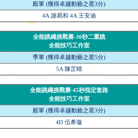
殿軍
(
獲得卓越動藝之星
3
分
)
4A
謝易和
4A
王安迪
全能跳繩挑戰賽
-30
秒二重跳
全能技巧工作室
季軍
(
獲得卓越動藝之星
5
分
)
5A
陳芷晴
全能跳繩挑戰賽
-45
秒指定套路
全能技巧工作室
殿軍
(
獲得卓越動藝之星
3
分
)
4D
伍希璇