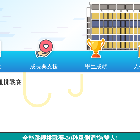
教
成長與支援
學生成就
入
繩挑戰賽
全能跳繩挑戰賽
-30
秒單側迴旋
(
雙人
)