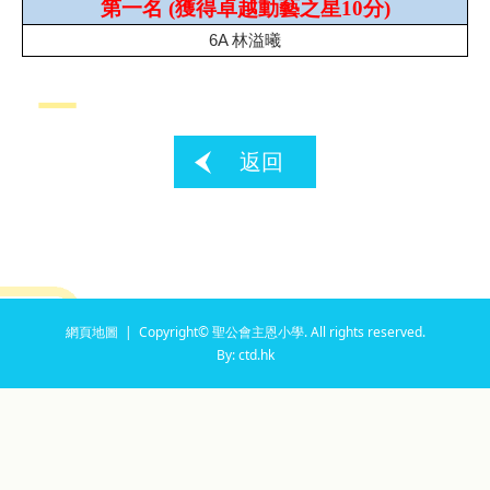
第一名
(
獲得卓越動藝之星10分
)
6A 林溢曦
返回
網頁地圖
| Copyright© 聖公會主恩小學. All rights reserved.
By: ctd.hk