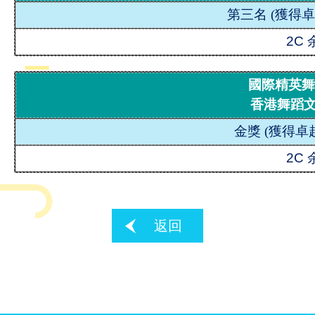
第三名
(
獲得卓
2C
國際精英舞
香港舞蹈
金獎 (
獲得卓
2C
返回