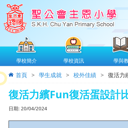
學校簡介
學校資訊
學與
首頁
>
學生成就
>
校外佳績
>
復活力繽
復活力繽Fun復活蛋設計比
日期:
20/04/2024