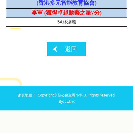
(
香港多元智能教育協會
)
季軍
(
獲得卓越
動藝之星7分
)
5A林溢曦
返回
網頁地圖
| Copyright© 聖公會主恩小學. All rights reserved.
By: ctd.hk