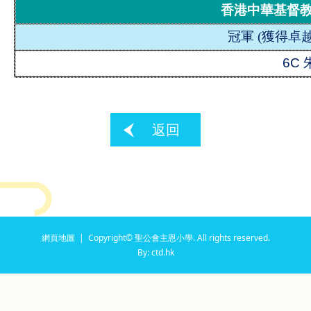
香港中華基督
冠軍
(
獲得卓越
6C
返回
網頁地圖
| Copyright© 聖公會主恩小學. All rights reserved.
By: ctd.hk