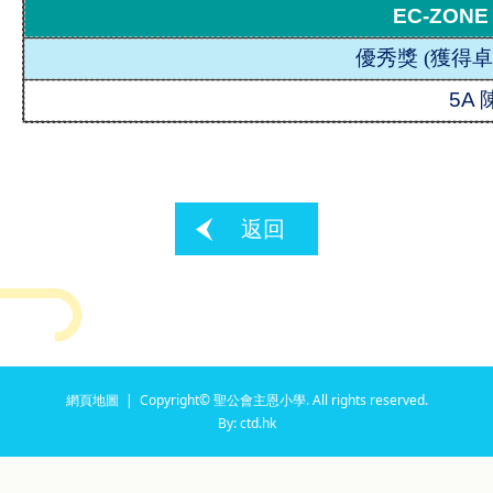
EC-ZON
優秀獎
(
獲得卓
5A
返回
網頁地圖
| Copyright© 聖公會主恩小學. All rights reserved.
By: ctd.hk