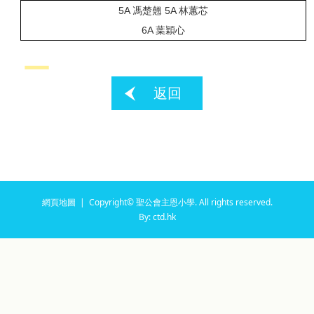
5A
馮楚翹
5A
林蕙芯
6A
葉穎心
返回
網頁地圖
| Copyright© 聖公會主恩小學. All rights reserved.
By: ctd.hk