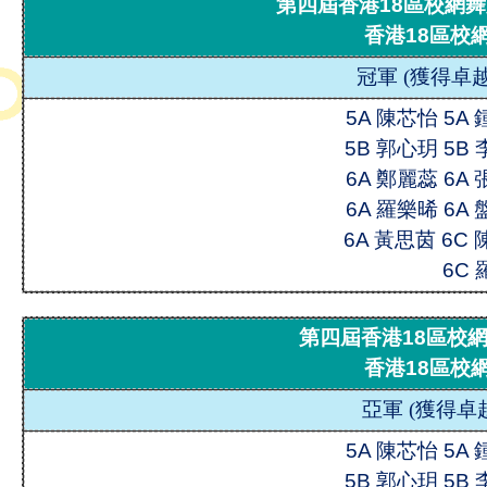
第四屆香港18區校網舞
香港18區校
冠軍
(
獲得卓越
5A 陳芯怡 5A
5B 郭心玥 5B
6A 鄭麗蕊 6A
6A 羅樂晞 6A
6A 黃思茵 6C
6C
第四屆香港18區校
香港18區校
亞軍
(
獲得卓
5A 陳芯怡 5A
5B 郭心玥 5B