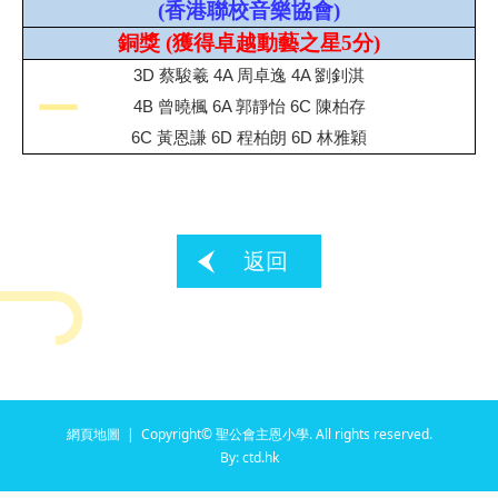
(
香港聯校音樂協會
)
銅獎
(
獲得卓越
動藝之星5分
)
3D 蔡駿羲 4A 周卓逸 4A 劉釗淇
4B 曾曉楓 6A 郭靜怡 6C 陳柏存
6C 黃恩謙 6D 程柏朗 6D 林雅穎
返回
網頁地圖
| Copyright© 聖公會主恩小學. All rights reserved.
By: ctd.hk