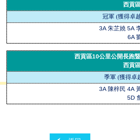
西貢
冠軍
(
獲得卓越
3A 朱芷嬈 5A
6A
西貢區10公里公開長跑暨
西貢
季軍
(
獲得卓
3A 陳梓民 4A
5D