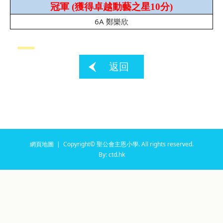
冠軍
(
獲得卓越動藝之星
10
分
)
6A
鄭樂欣
返回
網頁地圖
| Copyright© 聖公會主恩小學. All rights reserved.
By: ctd.hk