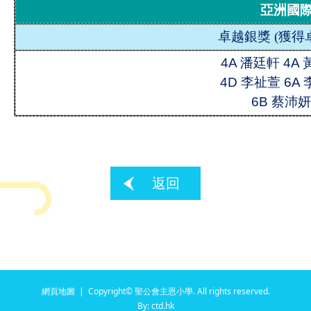
亞洲國
卓越銀獎
(
獲得
4A 潘廷軒 4A
4D 李祉萱 6A
6B 蔡沛妍
返回
網頁地圖
| Copyright© 聖公會主恩小學. All rights reserved.
By: ctd.hk