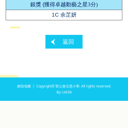
銀獎
(
獲得卓越動藝之星3
分
)
1C 余芷妍
返回
網頁地圖
| Copyright© 聖公會主恩小學. All rights reserved.
By: ctd.hk