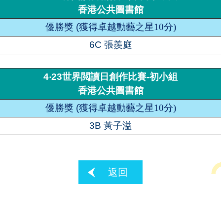
香港公共圖書館
優勝獎
(
獲得卓越動藝之星10
分
)
6C 張羨庭
4‧23世界閲讀日創作比賽-初小組
香港公共圖書館
優勝獎
(
獲得卓越動藝之星10
分
)
3B 黃子溢
返回