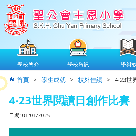
學校簡介
學校資訊
學與
首頁
>
學生成就
>
校外佳績
>
4‧23
4‧23世界閲讀日創作比賽
日期:
01/01/2025