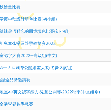
秋繪畫比賽
堂慶中秋設計填色比賽(初小組)
辣辣暑假難忘的回憶填色比賽(初小組)
年兒童弦樂及敲擊錦標賽2022
童認字大賽2022─高級組(中文)
CC第十四屆國際公開繪畫大賽(冬夢‧8歲組)
2勵誠盃品勢邀請賽
地區‧中英文認字能力‧兒童公開賽‧2022秋季(中文組別)
全港學界數學戰賽