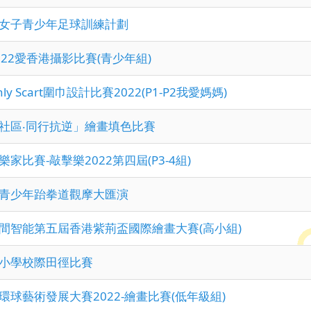
女子青少年足球訓練計劃
022愛香港攝影比賽(青少年組)
Only Scart圍巾設計比賽2022(P1-P2我愛媽媽)
社區‧同行抗逆」繪畫填色比賽
家比賽-敲擊樂2022第四屆(P3-4組)
青少年跆拳道觀摩大匯演
間智能第五屆香港紫荊盃國際繪畫大賽(高小組)
小學校際田徑比賽
環球藝術發展大賽2022-繪畫比賽(低年級組)