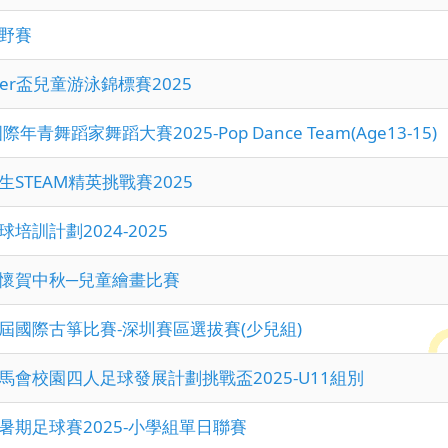
野賽
mer盃兒童游泳錦標賽2025
國際年青舞蹈家舞蹈大賽2025-Pop Dance Team(Age13-15)
生STEAM精英挑戰賽2025
培訓計劃2024-2025
懷賀中秋─兒童繪畫比賽
屆國際古箏比賽-深圳賽區選拔賽(少兒組)
馬會校園四人足球發展計劃挑戰盃2025-U11組別
暑期足球賽2025-小學組單日聯賽