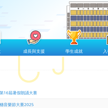
教
成長與支援
學生成就
入
第16屆暑假朗誦大賽
穗音樂節大賽2025